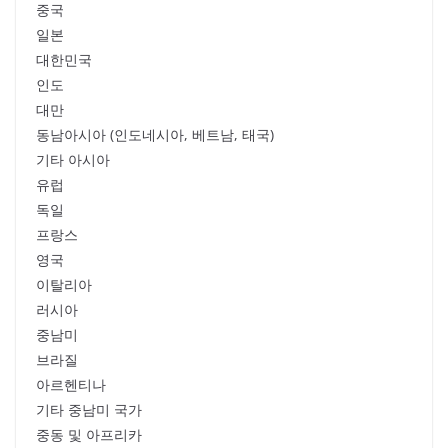
중국
일본
대한민국
인도
대만
동남아시아 (인도네시아, 베트남, 태국)
기타 아시아
유럽
독일
프랑스
영국
이탈리아
러시아
중남미
브라질
아르헨티나
기타 중남미 국가
중동 및 아프리카