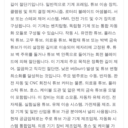
길이 절단기입니다. 일반적으로 기계 프레임, 튜브 이송 장치,
클램핑 및 위치 결정 메커니즘, 로터리 블레이드 어셈블리, 서
보 또는 스테퍼 제어 시스템, HMI, 안전 가드 및 수거 장치로
구성됩니다. 이 기계는 벤치탑형, 독립형 기계 또는 통합 자동
화 모듈로 구성될 수 있습니다. 작동 시, 유연한 튜브, 플라스
틱 튜브, 고무 튜브, 의료용 튜브, 복합재 튜브 또는 박벽 금속
튜브가 미리 설정된 길이로 이송되어 제자리에 고정된 후, 튜
브 벽 주위를 돌거나 튜브 벽 안쪽으로 들어가는 회전 블레이
드에 의해 절단됩니다. 이 기계의 주요 목적은 정확한 길이 제
어, 깔끔하고 직각인 절단면, 낮은 버(burr) 발생 및 튜브 변형
최소화를 달성하는 것입니다. 주요 범주로는 수동, 반자동, 완
전 자동 및 CNC 회전식 튜브 커터는 물론, 의료용 튜브, 플라
스틱 튜브, 호스, 케이블 도관 및 얇은 벽의 금속 튜브용 모델
이 포함됩니다. 이 장비는 의료 소모품, 자동차 유체 라인, 전
자제품, 실험실용 튜브, 유체 이송 시스템, 가전제품 제조, 포
장 기계 및 일반 산업용 튜브 가공 분야에서 널리 사용됩니다.
현재 공급업체로는 주로 튜브 가공 기계 제조업체, 자동화 시
스템 통합업체, 의료 기기 장비 제조업체, 호스 및 케이블 가