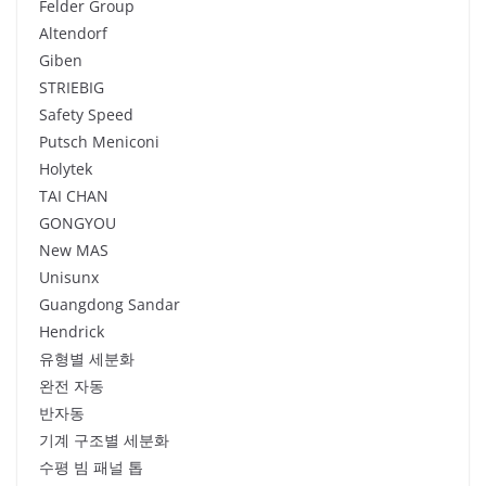
Felder Group
Altendorf
Giben
STRIEBIG
Safety Speed
Putsch Meniconi
Holytek
TAI CHAN
GONGYOU
New MAS
Unisunx
Guangdong Sandar
Hendrick
유형별 세분화
완전 자동
반자동
기계 구조별 세분화
수평 빔 패널 톱