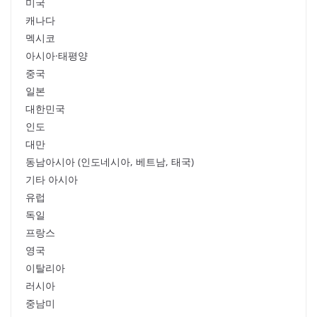
미국
캐나다
멕시코
아시아·태평양
중국
일본
대한민국
인도
대만
동남아시아 (인도네시아, 베트남, 태국)
기타 아시아
유럽
독일
프랑스
영국
이탈리아
러시아
중남미