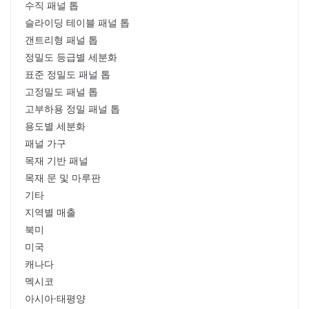
수직 패널 톱
슬라이딩 테이블 패널 톱
갠트리형 패널 톱
정밀도 등급별 세분화
표준 정밀도 패널 톱
고정밀도 패널 톱
고부하용 정밀 패널 톱
용도별 세분화
패널 가구
목재 기반 패널
목재 문 및 마루판
기타
지역별 매출
북미
미국
캐나다
멕시코
아시아·태평양