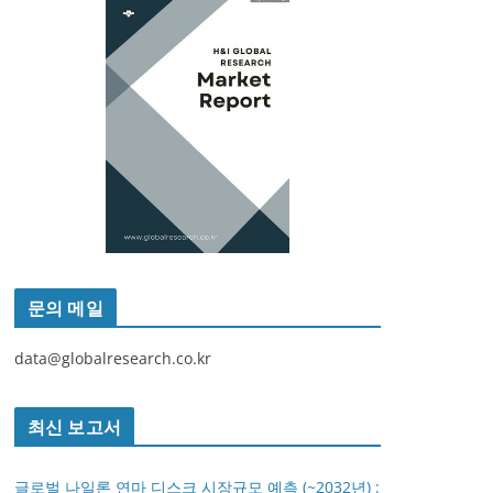
문의 메일
data@globalresearch.co.kr
최신 보고서
글로벌 나일론 연마 디스크 시장규모 예측 (~2032년) :