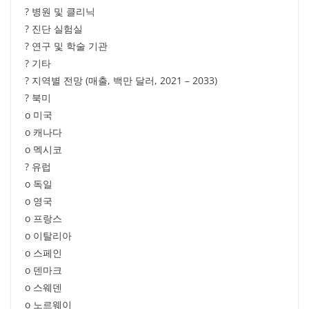
? 병원 및 클리닉
? 진단 실험실
? 연구 및 학술 기관
? 기타
? 지역별 전망 (매출, 백만 달러, 2021 – 2033)
? 북미
o 미국
o 캐나다
o 멕시코
? 유럽
o 독일
o 영국
o 프랑스
o 이탈리아
o 스페인
o 덴마크
o 스웨덴
o 노르웨이