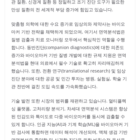
관 질환, 신경계 질환 등 정밀하고 조기 진단 도구가 필요한
만성 질환의 전 세계적 부담 증가에 힘입고 있습니다.
맞춤형 의학에 대한 수요 증가로 임상의와 제약사는 바이오
마커 기반 전략을 채택하게 되었으며, 여기서 면역분석법은
질병 검출과 치료 모니터링 모두에서 핵심적인 역할을 수행
합니다. 동반진단(companion diagnostics)에 대한 의존도
증가와 바이오마커 기반 질병 개발에 대한 규제 지원은 면역
분석법을 현대 의료에서 필수 기술로 확고히 자리매김하게
했습니다. 또한, 전환 연구(translational research) 및 임상
진단 분야에 대한 공공 및 민간 투자는 병원, 실험실, 학술 기
관 전반에 걸친 도입 속도를 가속화했습니다.
기술 발전 또한 시장의 범위를 재편하고 있습니다. 멀티플렉
싱 플랫폼, 고처리량 분석기, 차세대 면역분석 시스템은 향상
된 민감도와 특이도로 다중 바이오마커를 동시에 검출할 수
있게 합니다. 인공 지능(AI)과 기계 학습(ML)을 바이오마커 기
반 검사에 통합하면 데이터 해석이 개선되며, 액체 생검 기반
면역분석은 종양학 및 신경학 진단을 위한 비침습적 옵션을