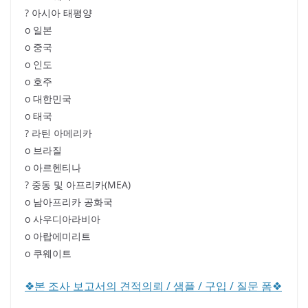
? 아시아 태평양
o 일본
o 중국
o 인도
o 호주
o 대한민국
o 태국
? 라틴 아메리카
o 브라질
o 아르헨티나
? 중동 및 아프리카(MEA)
o 남아프리카 공화국
o 사우디아라비아
o 아랍에미리트
o 쿠웨이트
❖본 조사 보고서의 견적의뢰 / 샘플 / 구입 / 질문 폼❖