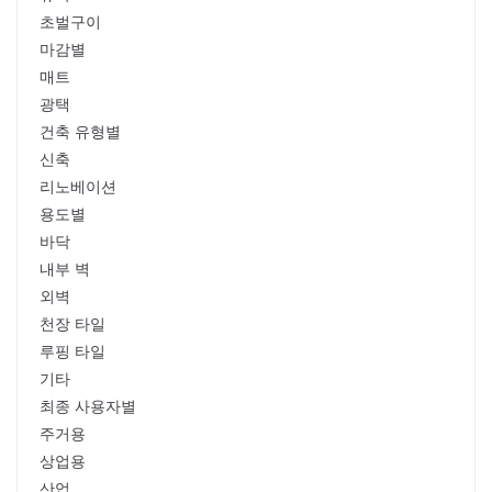
초벌구이
마감별
매트
광택
건축 유형별
신축
리노베이션
용도별
바닥
내부 벽
외벽
천장 타일
루핑 타일
기타
최종 사용자별
주거용
상업용
산업