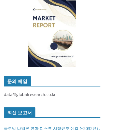
문의 메일
data@globalresearch.co.kr
최신 보고서
글로벌 나일론 연마 디스크 시장규모 예측 (~2032년) :