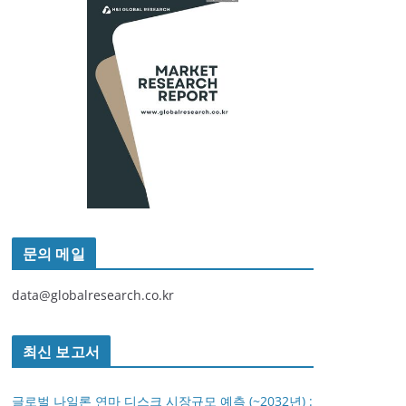
문의 메일
data@globalresearch.co.kr
최신 보고서
글로벌 나일론 연마 디스크 시장규모 예측 (~2032년) :