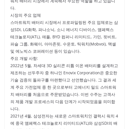
워치 배터리 시장에서 계속해서 주요한 역할을 하고 있습니
다.
시장의 주요 업체
스마트워치 배터리 시장에서 프로파일링된 주요 업체로는 삼
성SDI, LG화학, 파나소닉, 소니 에너지 디바이스, 앰페렉스
테크놀로지(ATL), 애플, BYD 컴퍼니 리미티드, 가민, 핏비트,
파슬 그룹, 화웨이, 아마존핏, 수운토, 틱워치(Mobvoi), 맥셀
및 에노빅스 코퍼레이션 등이 있습니다.
주요 개발 사항:
2022년 5월, 차세대 3D 실리콘 리튬 이온 배터리를 설계하고
제조하는 선두주자 중 하나인 Enovix Corporation은 중요한
기술 검증의 돌파구를 마련했다고 선언했습니다. 그 결과 세
계 주요 가전업체 중 한 곳으로부터 고에너지 밀도 스마트워
치 배터리를 처음으로 주문받았습니다. 이번 수주는 고객사
의 제품 개발 프로세스의 다음 단계가 시작되었음을 의미합
니다.
2021년 4월, 삼성전자는 새로운 스마트워치인 갤럭시 워치 4
에 중국 앰페렉스 테크놀로지 리미티드(ATL)와 삼성SDI의 배