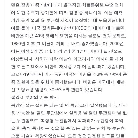
만은 질병이 증가함에 따라 효과적인 치료를위한 수술 절차
에 대한 수요가 증가함에 따라 질병 중 하나이며, 이는 예측
기간 동안 외과 용 투관침 시장이 성장하는 데 도움이됩니다.
예를 들어, 미국 질병통제예방센터(CDC)의 데이터에 따르면
비만은 매년 40억 명에게 영향을 미치는 글로벌 건강 문제로,
1980년 이후 그 비율이 거의 두 배로 증가했습니다. 2030년
에는 여성 5명 중 1명, 남성 7명 중 1명이 비만이 될 것으로
예상됩니다. 사하라 사막 이남의 아프리카와 아시아를 제외
한 모든 지역에서 비만이 저체중보다 더 널리 퍼져 있습니다.
코로나19 팬데믹 기간 동안 미국의 비만율은 3% 증가하여 중
증 질환과 입원 위험이 증가했습니다. 비만은 미국에서 매년
신규 당뇨병 발병의 30~53%와 관련이 있습니다.
복강경 분야의 기술 발전
복강경 접근 절차는 최근 몇 년 동안 크게 발전했습니다. 재사
용 가능한 날 달린 투관침에서 일회용 날 달린 투관침과 날 없
는 투관침으로, 확장형 투관침에서 외과의가 투관침이 복벽
을 한 층씩 통과하는 것을 볼 수 있는 날 없는 광학 뷰 투관침
으로 시술이 확장되었습니다. 모든 것은 안전한 입구를 만들