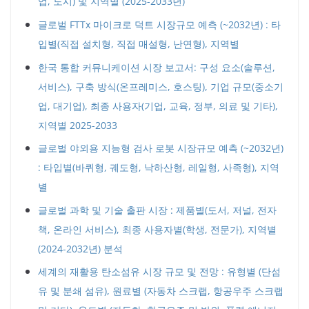
업, 도시) 및 지역별 (2025-2033년)
글로벌 FTTx 마이크로 덕트 시장규모 예측 (~2032년) : 타
입별(직접 설치형, 직접 매설형, 난연형), 지역별
한국 통합 커뮤니케이션 시장 보고서: 구성 요소(솔루션,
서비스), 구축 방식(온프레미스, 호스팅), 기업 규모(중소기
업, 대기업), 최종 사용자(기업, 교육, 정부, 의료 및 기타),
지역별 2025-2033
글로벌 야외용 지능형 검사 로봇 시장규모 예측 (~2032년)
: 타입별(바퀴형, 궤도형, 낙하산형, 레일형, 사족형), 지역
별
글로벌 과학 및 기술 출판 시장 : 제품별(도서, 저널, 전자
책, 온라인 서비스), 최종 사용자별(학생, 전문가), 지역별
(2024-2032년) 분석
세계의 재활용 탄소섬유 시장 규모 및 전망 : 유형별 (단섬
유 및 분쇄 섬유), 원료별 (자동차 스크랩, 항공우주 스크랩