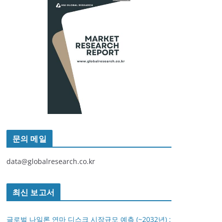
문의 메일
data@globalresearch.co.kr
최신 보고서
글로벌 나일론 연마 디스크 시장규모 예측 (~2032년) :