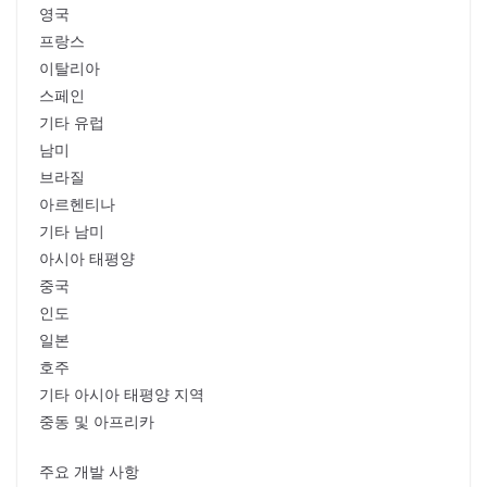
영국
프랑스
이탈리아
스페인
기타 유럽
남미
브라질
아르헨티나
기타 남미
아시아 태평양
중국
인도
일본
호주
기타 아시아 태평양 지역
중동 및 아프리카
주요 개발 사항