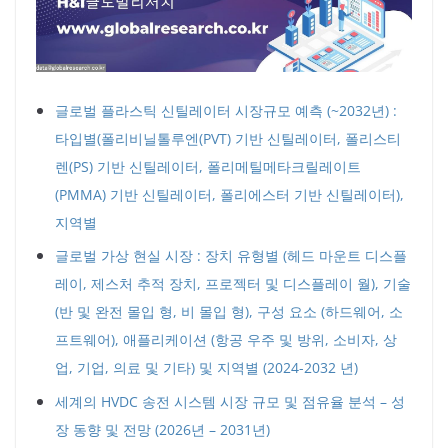
글로벌 플라스틱 신틸레이터 시장규모 예측 (~2032년) :
타입별(폴리비닐톨루엔(PVT) 기반 신틸레이터, 폴리스티
렌(PS) 기반 신틸레이터, 폴리메틸메타크릴레이트
(PMMA) 기반 신틸레이터, 폴리에스터 기반 신틸레이터),
지역별
글로벌 가상 현실 시장 : 장치 유형별 (헤드 마운트 디스플
레이, 제스처 추적 장치, 프로젝터 및 디스플레이 월), 기술
(반 및 완전 몰입 형, 비 몰입 형), 구성 요소 (하드웨어, 소
프트웨어), 애플리케이션 (항공 우주 및 방위, 소비자, 상
업, 기업, 의료 및 기타) 및 지역별 (2024-2032 년)
세계의 HVDC 송전 시스템 시장 규모 및 점유율 분석 – 성
장 동향 및 전망 (2026년 – 2031년)