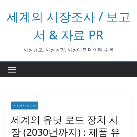
콘
세계의 시장조사 / 보고
텐
츠
로
서 & 자료 PR
건
너
시장규모, 시장동향, 시장예측 데이터 수록
뛰
기
시장조사 보고서
세계의 유닛 로드 장치 시
장 (2030년까지) : 제품 유